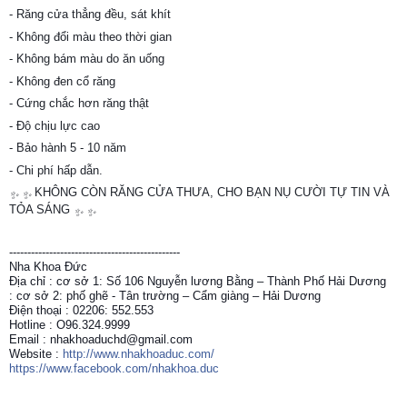
- Răng cửa thẳng đều, sát khít
- Không đổi màu theo thời gian
- Không bám màu do ăn uống
- Không đen cổ răng
- Cứng chắc hơn răng thật
- Độ chịu lực cao
- Bảo hành 5 - 10 năm
- Chi phí hấp dẫn.
KHÔNG CÒN RĂNG CỬA THƯA, CHO BẠN NỤ CƯỜI TỰ TIN VÀ
✨
✨
TỎA SÁNG
✨
✨
-----------------------------------------------
Nha Khoa Đức
Địa chỉ : cơ sở 1: Số 106 Nguyễn lương Bằng – Thành Phố Hải Dương
: cơ sở 2: phố ghẽ - Tân trường – Cẩm giàng – Hải Dương
Điện thoại : 02206: 552.553
Hotline : O96.324.9999
Email : nhakhoaduchd@gmail.com
Website :
http://www.nhakhoaduc.com/
https://www.facebook.com/nhakhoa.duc