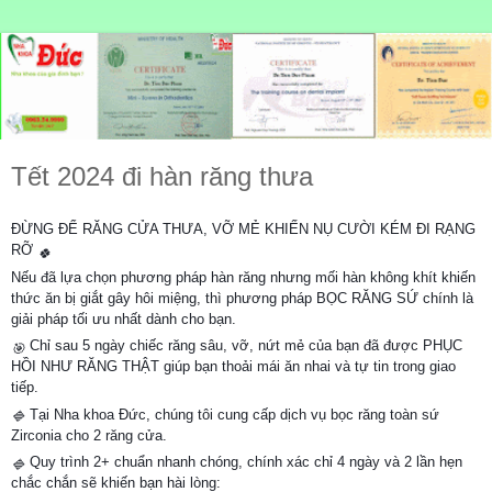
Tết 2024 đi hàn răng thưa
ĐỪNG ĐỂ RĂNG CỬA THƯA, VỠ MẺ KHIẾN NỤ CƯỜI KÉM ĐI RẠNG
RỠ
🍀
Nếu đã lựa chọn phương pháp hàn răng nhưng mối hàn không khít khiến
thức ăn bị giắt gây hôi miệng, thì phương pháp BỌC RĂNG SỨ chính là
giải pháp tối ưu nhất dành cho bạn.
Chỉ sau 5 ngày chiếc răng sâu, vỡ, nứt mẻ của bạn đã được PHỤC
🎯
HỒI NHƯ RĂNG THẬT giúp bạn thoải mái ăn nhai và tự tin trong giao
tiếp.
Tại Nha khoa Đức, chúng tôi cung cấp dịch vụ bọc răng toàn sứ
🔷
Zirconia cho 2 răng cửa.
Quy trình 2+ chuẩn nhanh chóng, chính xác chỉ 4 ngày và 2 lần hẹn
🔷
chắc chắn sẽ khiến bạn hài lòng: