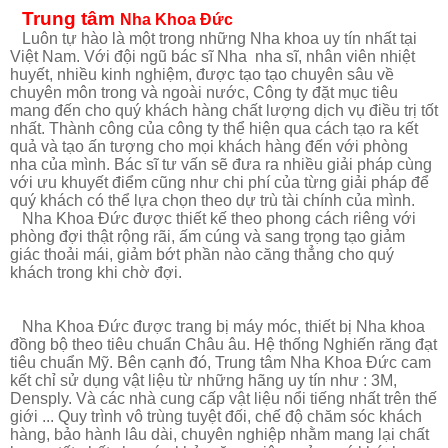
Trung tâm
Nha Khoa Đức
Luôn tự hào là một trong những Nha khoa uy tín nhất tại
Việt Nam. Với đội ngũ bác sĩ Nha
nha sĩ, nhân viên nhiệt
huyết, nhiều kinh nghiệm, được tạo tạo chuyên sâu về
chuyên môn trong và ngoài nước, Công ty đặt mục tiêu
mang đến cho quý khách hàng chất lượng dịch vụ điều trị tốt
nhất. Thành công của công ty thể hiện qua cách tạo ra kết
quả và tạo ấn tượng cho mọi khách hàng đến với phòng
nha của mình. Bác sĩ tư vấn sẽ đưa ra nhiều giải pháp cùng
với ưu khuyết điểm cũng như chi phí của từng giải pháp để
quý khách có thể lựa chọn theo dự trù tài chính của mình.
Nha Khoa Đức được thiết kế theo phong cách riêng với
phòng đợi thật rộng rãi, ấm cúng và sang trọng tạo giảm
giác thoải mái, giảm bớt phần nào căng thẳng cho quý
khách trong khi chờ đợi.
Nha Khoa Đức được trang bị máy móc, thiết bị Nha khoa
đồng bộ theo tiêu chuẩn Châu âu. Hệ thống Nghiến răng đạt
tiêu chuẩn Mỹ. Bên cạnh đó, Trung tâm Nha Khoa Đức cam
kết chỉ sử dụng vật liệu từ những hãng uy tín như : 3M,
Densply. Và các nhà cung cấp vật liệu nổi tiếng nhất trên thế
giới ... Quy trình vô trùng tuyệt đối, chế độ chăm sóc khách
hàng, bảo hành lâu dài, chuyên nghiệp nhằm mang lại chất