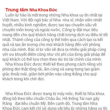
Trung tâm
Nha Khoa Đức
Luôn tự hào là một trong những Nha khoa uy tín nhất tại
Việt Nam. Với đội ngũ bác sĩ Nha nha sĩ, nhân viên nhiệt
huyết, nhiều kinh nghiệm, được tạo tạo chuyên sâu về
chuyên môn trong và ngoài nước, Công ty đặt mục tiêu
mang đến cho quý khách hàng chất lượng dịch vụ điều trị tốt
nhất. Thành công của công ty thể hiện qua cách tạo ra kết
quả và tạo ấn tượng cho mọi khách hàng đến với phòng
nha của mình. Bác sĩ tư vấn sẽ đưa ra nhiều giải pháp cùng
với ưu khuyết điểm cũng như chi phí của từng giải pháp để
quý khách có thể lựa chọn theo dự trù tài chính của mình.
Nha Khoa Đức được thiết kế theo phong cách riêng với
phòng đợi thật rộng rãi, ấm cúng và sang trọng tạo giảm
giác thoải mái, giảm bớt phần nào căng thẳng cho quý
khách trong khi chờ đợi.
Nha Khoa Đức được trang bị máy móc, thiết bị Nha khoa
đồng bộ theo tiêu chuẩn Châu âu. Hệ thống Tai nạn găy
Răng đạt tiêu chuẩn Mỹ. Bên cạnh đó, Trung tâm Nha
Khoa Đức cam kết chỉ sử dụng vật liệu từ những hãng uy tín