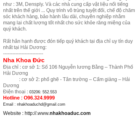
như : 3M, Densply. Và các nhà cung cấp vật liệu nổi tiếng
nhất trên thế giới ... Quy trình vô trùng tuyệt đối, chế độ chăm
sóc khách hàng, bảo hành lâu dài, chuyên nghiệp nhằm
mang lại chất lượng tốt nhất cho sức khỏe răng miệng của
quý khách.
Rất hân hạnh được đón tiếp quý khách tại địa chỉ uy tín duy
nhất tại Hải Dương:
--------------------------
Nha Khoa Đức
Địa chỉ : cơ sở 1: Số 106 Nguyễn lương Bằng – Thành Phố
Hải Dương
: cơ sở 2: phố ghẽ - Tân trường – Cẩm giàng – Hải
Dương
Điện thoại :
03206: 552.553
Hotline : O96.324.9999
Email : nhakhoaduchd@gmail.com
Website : http://.www.
nhakhoaduc.com