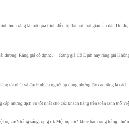
 hình răng là một quá trình điều trị đòi hỏi thời gian lâu dài. Do đó, 
ải dương. Răng giả cố định: . . Răng giả Cố Định hay răng giả Không
ng tốt nhất và được nhiều người áp dụng nhưng lấy cao răng là cách đi
ấp những dịch vụ tốt nhất cho các khách hàng trên toàn lãnh thổ Việt
 nụ cười trắng sáng, rạng rỡ. Một nụ cười khoe hàm răng trắng như n