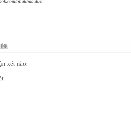
book.com/nhakhoa.duc
n xét nào:
ét