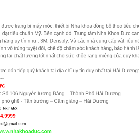
ợc trang bị máy móc, thiết bị Nha khoa đồng bộ theo tiêu c
 đạt tiêu chuẩn Mỹ. Bên cạnh đó, Trung tâm Nha Khoa Đức cam
g hãng uy tín như : 3M, Densply. Và các nhà cung cấp vật liệu nổ
 trình vô trùng tuyệt đối, chế độ chăm sóc khách hàng, bảo hành 
g lại chất lượng tốt nhất cho sức khỏe răng miệng của quý kh
c đón tiếp quý khách tại địa chỉ uy tín duy nhất tại Hải Dương:
---
ức
 1: Số 106 Nguyễn lương Bằng – Thành Phố Hải Dương
: phố ghẽ - Tân trường – Cẩm giàng – Hải Dương
: 552.553
24.9999
chd@gmail.com
.www.
nhakhoaduc.com