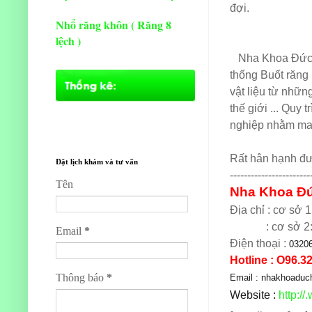
đợi.
Nhổ răng khôn ( Răng 8
lệch )
Nha Khoa Đức đư
thống Buốt răng
vật liệu từ nhữn
thế giới ... Quy
nghiệp nhằm man
Rất hân hạnh đượ
Đặt lịch khám và tư vấn
-----------------------
Tên
Nha Khoa Đ
Địa chỉ : cơ sở
: cơ sở 2
Email
*
Điện thoại :
03206
Hotline : O96.3
Thông báo
*
Email : nhakhoadu
Website :
http://