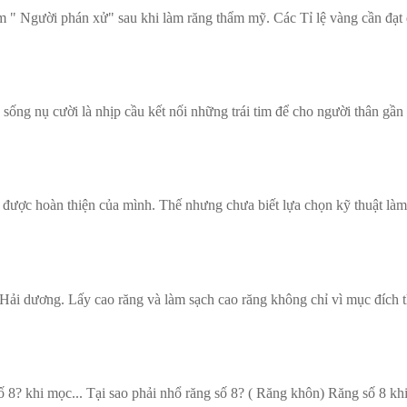
 " Người phán xử" sau khi làm răng thẩm mỹ. Các Tỉ lệ vàng cần đạt 
g nụ cười là nhịp cầu kết nối những trái tim để cho người thân gần 
 được hoàn thiện của mình. Thế nhưng chưa biết lựa chọn kỹ thuật làm
 Hải dương. Lấy cao răng và làm sạch cao răng không chỉ vì mục đích 
8? khi mọc... Tại sao phải nhổ răng số 8? ( Răng khôn) Răng số 8 khi