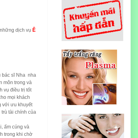
 những dịch vụ
Ê
ũ bác sĩ Nha nha
ên môn trong và
vụ điều trị tốt
 cho mọi khách
g với ưu khuyết
trù tài chính của
i, ấm cúng và
h trong khi chờ