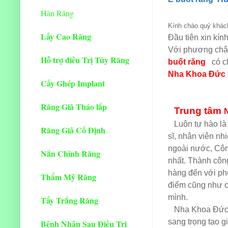
Hàn Răng
Kính chào quý khác
Lấy Cao Răng
Đầu tiên xin kín
Với phương châ
Hỗ trợ điều Trị Tủy Răng
buốt răng
có c
Nha Khoa Đức
Cấy Ghép Implant
Răng Giả Tháo lắp
Trung tâm
Luôn tự hào là 
Răng Giả Cố Định
sĩ, nhân viên nh
ngoài nước, Công
Nắn Chỉnh Răng
nhất. Thành công
hàng đến với phò
Thẩm Mỹ Răng
điểm cũng như ch
mình.
Tẩy Trắng Răng
Nha Khoa Đức đư
sang trọng tạo g
Bệnh Nhân Sau Điều Trị