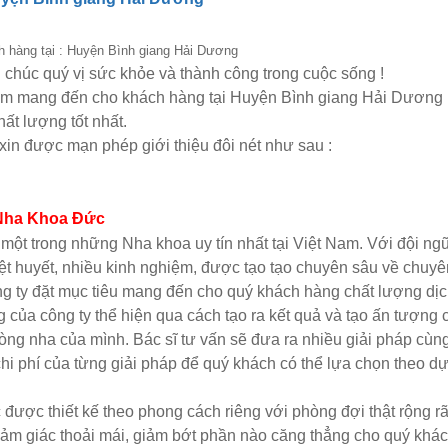
h hàng tại : Huyện Bình giang Hải Dương
h chúc quý vị sức khỏe và thành công trong cuộc sống !
m mang đến cho khách hàng tại Huyện Bình giang Hải Dương
hất lượng tốt nhất.
xin được mạn phép giới thiệu đôi nét như sau :
Nha Khoa Đức
một trong những Nha khoa uy tín nhất tại Việt Nam. Với đội ng
iệt huyết, nhiều kinh nghiệm, được tạo tạo chuyên sâu về chuy
 ty đặt mục tiêu mang đến cho quý khách hàng chất lượng dịch 
 của công ty thể hiện qua cách tạo ra kết quả và tạo ấn tượng
ng nha của mình. Bác sĩ tư vấn sẽ đưa ra nhiều giải pháp cùn
i phí của từng giải pháp để quý khách có thể lựa chọn theo dự 
ợc thiết kế theo phong cách riêng với phòng đợi thật rộng rã
iảm giác thoải mái, giảm bớt phần nào căng thẳng cho quý khác