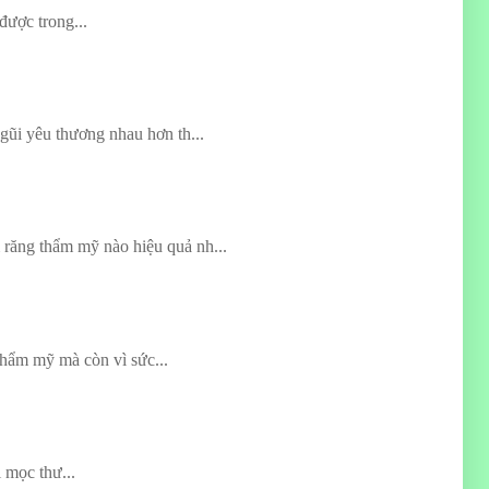
được trong...
gũi yêu thương nhau hơn th...
 răng thẩm mỹ nào hiệu quả nh...
thẩm mỹ mà còn vì sức...
 mọc thư...