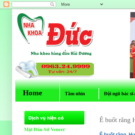
Home
Tầm nhìn
Đội ngũ bác sĩ-
Ê buốt răng
Mặt Dán Sứ Veneer
Ê buốt răng H