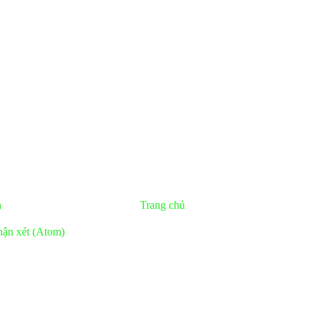
n
Trang chủ
ận xét (Atom)